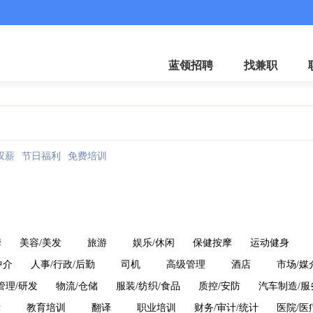
蓝领招聘
找兼职
双薪
节日福利
免费培训
姆
美容/美发
旅游
娱乐/休闲
保健按摩
运动健身
中介
人事/行政/后勤
司机
高级管理
酒店
市场/媒
管理/研发
物流/仓储
服装/纺织/食品
质控/安防
汽车制造/服
律
教育培训
翻译
职业培训
财务/审计/统计
医院/医