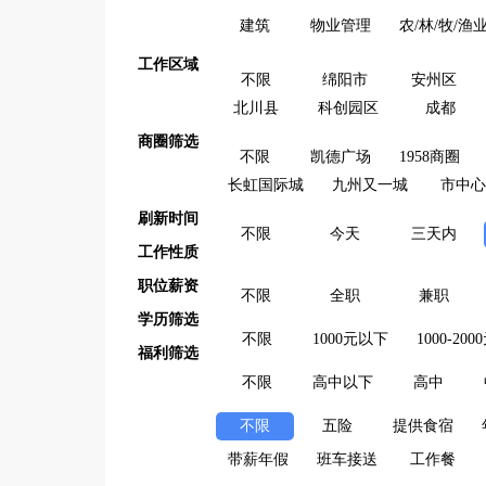
建筑
物业管理
农/林/牧/渔
工作区域
不限
绵阳市
安州区
北川县
科创园区
成都
商圈筛选
不限
凯德广场
1958商圈
长虹国际城
九州又一城
市中心
刷新时间
不限
今天
三天内
工作性质
职位薪资
不限
全职
兼职
学历筛选
不限
1000元以下
1000-200
福利筛选
不限
高中以下
高中
不限
五险
提供食宿
带薪年假
班车接送
工作餐