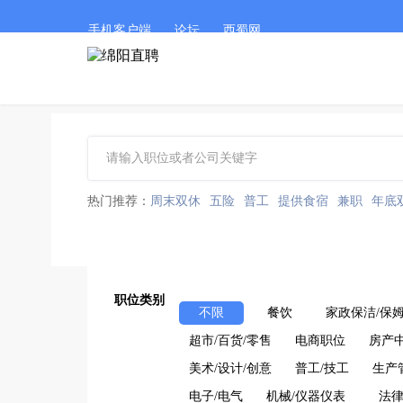
手机客户端
论坛
西蜀网
热门推荐：
周末双休
五险
普工
提供食宿
兼职
年底
职位类别
不限
餐饮
家政保洁/保
超市/百货/零售
电商职位
房产
美术/设计/创意
普工/技工
生产
电子/电气
机械/仪器仪表
法