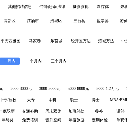
业
其他招聘信息
咨询/翻译/法律
摄影影视
新媒体
兼
高新区
江油市
涪城区
三台县
盐亭县
游
阳光西雅图
马家巷
乐荟城
经开区万达
涪城万达
中
一周内
一个月内
三个月内
0元
2000-3000元
3000-5000元
5000-8000元
8000-1.2万元
中专/技校
大专
本科
硕士
博士
MBA/EM
年底双薪
交通补助
周末双休
加班补助
餐补
话补
年终奖
免费培训
晋升空间
年度旅游
定期体检
单双