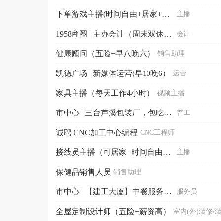
下单游戏主播(时间自由+居家+多赛道选择 +非全职)
主播
1958商圈 | 主办会计（周末双休+五险）
会计
健康顾问（五险+早八晚六）
销售助理
凯德广场 | 新媒体运营(早10晚6）
运营
家具主播（每天工作4小时）
视频主播
市中心 | 三台芦溪包装厂，包吃包住买社保
普工
诚聘 CNC加工中心编程
CNC工程师
接线员主播（可居家+时间自由+提供住宿）
主播
保健品销售人员
销售助理
市中心 | 【建工大厦】中餐服务专员（包住包住）
服务员
全屋定制设计师（五险+薪资高）
室内(外)装修/