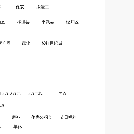
职
保安
搬运工
仙区
梓潼县
平武县
经开区
沅广场
茂业
长虹世纪城
1.2万-2万元
2万元以上
面议
BA
房补
住房公积金
节日福利
休
单休