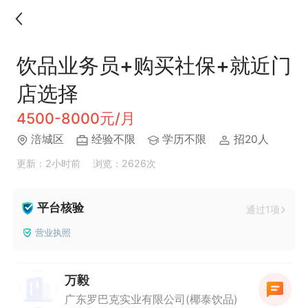
饮品业务员+购买社保+就近门
店选择
4500-8000元/月
涪城区
经验不限
学历不限
招20人
更新：2小时前
浏览：2626次
平台核验
通过1项
营业执照
万毅
广东罗巴克实业有限公司(椰泰饮品)