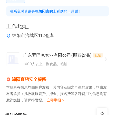
    脚踏实地，开拓市场的能力！(拒绝会说不会做的)

联系我时请说是在
绵阳直聘
上看到的，谢谢！
    驾龄1年以上！

工作地址
上班时间：8:30之前，月休4天

绵阳市涪城区112仓库
福利待遇：购买五险

上班位置：绵阳辖区各区县
广东罗巴克实业有限公司(椰泰饮品)
认证
1000人以上
副食品、粮油
绵阳直聘安全提醒
本站所有信息均由用户发布，其内容及因之产生的后果，均由发
布者承担；凡收取服装费、押金、报名费等各种费用的信息均有
欺诈嫌疑，请保持警惕。
立即举报 >