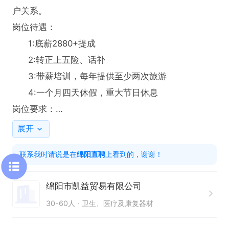
户关系。

岗位待遇：

      1:底薪2880+提成

      2:转正上五险、话䃼

      3:带薪培训，每年提供至少两次旅游 

      4:一个月四天休假，重大节日休息

岗位要求：

      1:年龄25—50岁之间，女性

展开
      2:有销售经验的优先。 

联系我时请说是在
绵阳直聘
上看到的，谢谢！
      3:有良好的语言表达能力，有亲和力
绵阳市凯益贸易有限公司
30-60人
卫生、医疗及康复器材