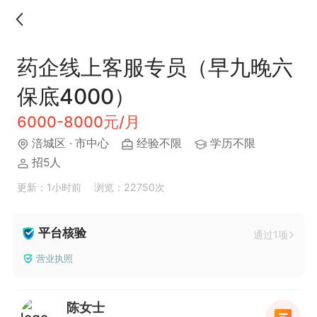
药企线上客服专员（早九晚六
保底4000）
6000-8000元/月
涪城区
· 市中心
经验不限
学历不限
招5人
更新：1小时前
浏览：22750次
平台核验
通过1项
营业执照
陈女士