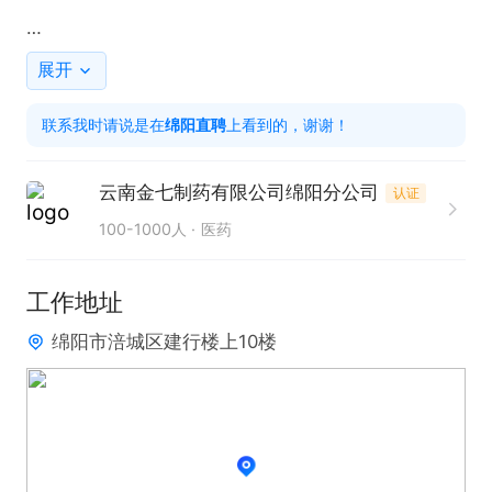
【岗位要求】

展开
具备营销技巧和良好的服务意识、基础电脑操作、有
联系我时请说是在
绵阳直聘
上看到的，谢谢！
销售、客服工作经验优先，高中及以上学历，

云南金七制药有限公司绵阳分公司
认证
首月保底4000   底薪＋阶梯式提成+月冠奖+团队
100-1000人
医药
奖，综合工资6000-12000元/月(上不封顶）

工作地址
【福利待遇】

绵阳市涪城区建行楼上10楼
1、年底13薪，朝九晚六，月休4天弹性休假，休假自
由！！

2、提供专业的带薪培训，培训期间正常计算工资，
入职后团队优秀员工一对一带教。

6、公开透明的晋升制度，每3月进行一次升职加薪。