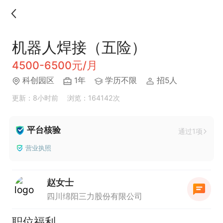
机器人焊接（五险）
4500-6500元/月
科创园区
1年
学历不限
招5人
更新：8小时前
浏览：164142次
平台核验
通过1项
营业执照
赵女士
四川绵阳三力股份有限公司
职位福利