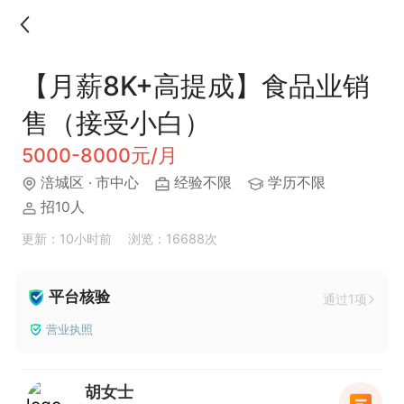
【月薪8K+高提成】食品业销
售（接受小白）
5000-8000元/月
涪城区
· 市中心
经验不限
学历不限
招10人
更新：10小时前
浏览：16688次
平台核验
通过1项
营业执照
胡女士