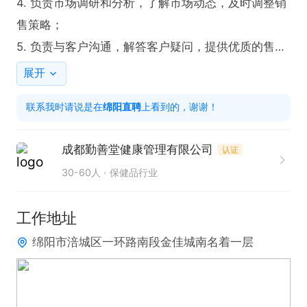
4. 负责市场调研和分析，了解市场动态，及时调整销
售策略；

5. 负责与客户沟通，解答客户疑问，提供优质的售后
服务；

展开
6. 完成公司安排的其他工作。

联系我时请说是在
绵阳直聘
上看到的，谢谢！
任职要求：

1. 具有销售经验，熟悉保健食品市场；

成都勤善堂健康管理有限公司
认证
2. 具有良好的沟通能力和客户服务意识；

30-60人
保健品行业
3. 具有良好的团队合作精神和抗压能力；

4. 具有大专及以上学历，市场营销、商务管理等相关
工作地址
专业优先考虑。

绵阳市涪城区一环路南段金佳城南名着一层
岗位福利：

1.试用期间岗位基本工资3400元+、带薪岗前培训、
五险一金+商业保险、单休+法定假日
