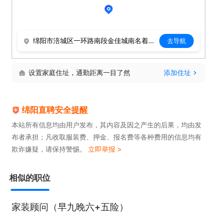
2.入职即可安排住宿。

3.每年公司安排全员两次省内外旅游；节假日福利、
生日福利

绵阳市涪城区一环路南段金佳城南名着一层
去导航
4.公司为员工父母每月转账孝爱基金200元；

5.西南大区（成都、绵阳 、西安 、贵阳。）所有机构
设置家庭住址，通勤距离一目了然
添加住址
都是直营，岗位的稳定性强、晋升空间大；

6.本轮招聘上班地点（可选）：

绵阳直聘安全提醒
绵阳市涪城区金佳城南名著

本站所有信息均由用户发布，其内容及因之产生的后果，均由发
绵阳市游仙区芙蓉汉城

布者承担；凡收取服装费、押金、报名费等各种费用的信息均有
绵阳市高新区普明南路东段71号
欺诈嫌疑，请保持警惕。
立即举报 >
相似的职位
家装顾问（早九晚六+五险）