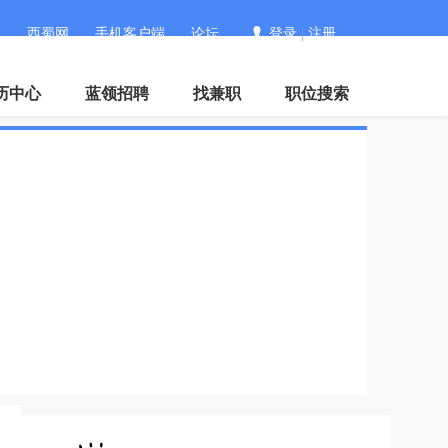
西蜀网
手机客户端
论坛
登录
|
注册
历中心
蓝领招聘
找兼职
职位搜索