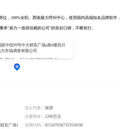
席位，100%全职。西南最大呼叫中心，使用国内高端知名品牌软件，
秉承“鼎力一值得信赖的公司”的良好口碑，不断前行。
路中段99号中大财富广场a座6楼四川
鼎力市场调查有限公司
座6楼四川鼎力市场调查有限公司
法人代表：
侯珺
注册资本：
1200万元
财富广场1
信用代码：
91510703673535501M